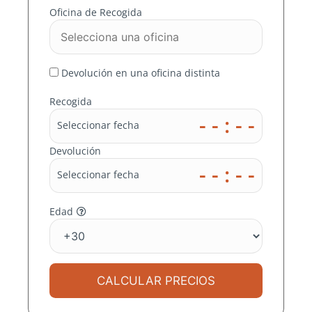
EN ZAMORA
Oficina de Recogida
En MOMO RENT A CAR nos
ocupamos de buscar el mejor precio
Devolución en una oficina distinta
en miles de destinos para ti
Recogida
- - : - -
Seleccionar fecha
Devolución
- - : - -
Seleccionar fecha
Edad
CALCULAR PRECIOS