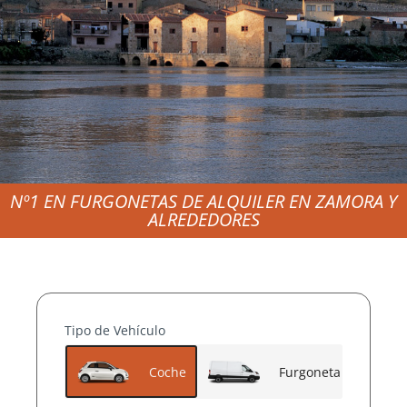
Nº1 EN FURGONETAS DE ALQUILER EN ZAMORA Y
ALQUILER
ALREDEDORES
DE
FURGONET
Tipo de Vehículo
AS BARATAS
Coche
Furgoneta