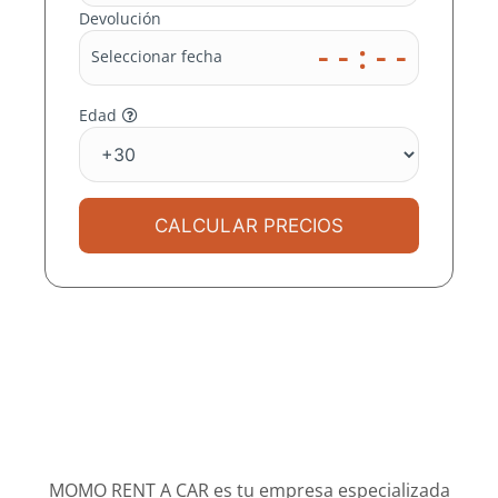
EN
Devolución
ALBACETE
- - : - -
Seleccionar fecha
Edad
En MOMO RENT A CAR nos
ocupamos de buscar el mejor precio
en miles de destinos para ti
CALCULAR PRECIOS
MOMO RENT A CAR es tu empresa especializada