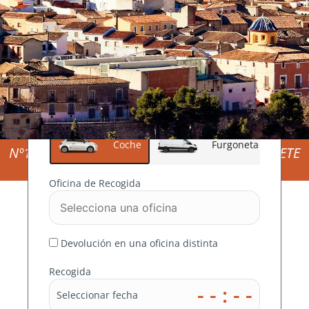
Tipo de Vehículo
Coche
Furgoneta
Nº1 EN FURGONETAS DE ALQUILER EN ALBACETE
ALQUILER
Y ALREDEDORES
Oficina de Recogida
DE
FURGONET
Devolución en una oficina distinta
AS BARATAS
Recogida
- - : - -
Seleccionar fecha