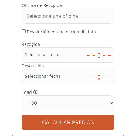
EN VITORIA
Oficina de Recogida
En MOMO RENT A CAR
nos ocupamos de
Devolución en una oficina distinta
buscar el mejor precio
Recogida
en miles de destinos
- - : - -
Seleccionar fecha
para ti
Devolución
- - : - -
Seleccionar fecha
Edad
CALCULAR PRECIOS