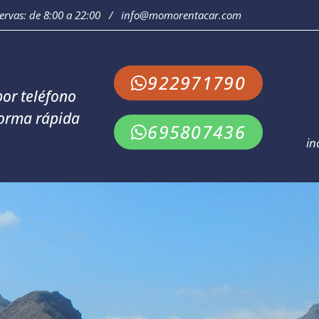
servas: de 8:00 a 22:00 / info@momorentacar.com
922971790
or teléfono
orma rápida
695807436
in
Atención al cliente: de 8:00 a 22:00 / info@momorentacar.com