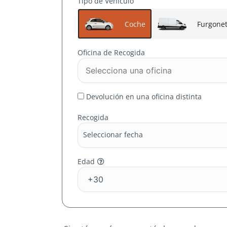
Tipo de Vehículo
En MOMO RENT A 
Coche
Furgone
precio
Oficina de Recogida
Devolución en una oficina distinta
Recogida
Seleccionar fecha
Edad