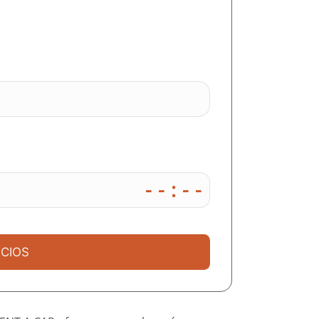
- - : - -
CIOS