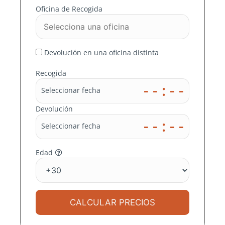
EN SEVILLA
Oficina de Recogida
En MOMO RENT A CAR nos
ocupamos de buscar el mejor precio
Devolución en una oficina distinta
en miles de destinos para ti
Recogida
- - : - -
Seleccionar fecha
Devolución
- - : - -
Seleccionar fecha
Edad
CALCULAR PRECIOS