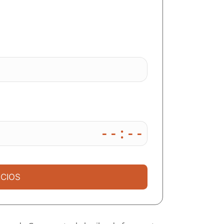
- - : - -
CIOS