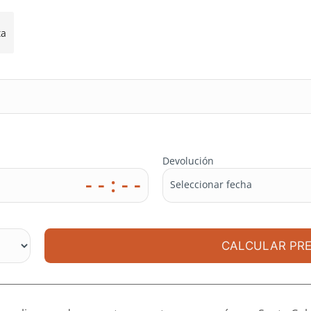
ta
Devolución
- - : - -
Seleccionar fecha
CALCULAR PRE