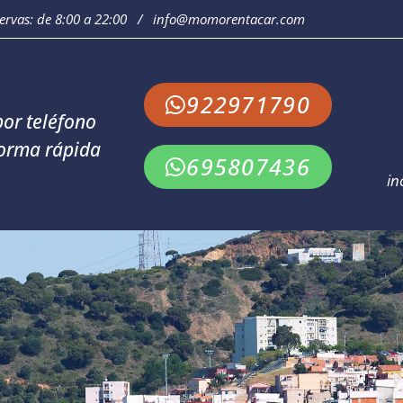
servas: de 8:00 a 22:00 / info@momorentacar.com
922971790
or teléfono
orma rápida
695807436
in
Atención al cliente: de 8:00 a 22:00 / info@momorentacar.com