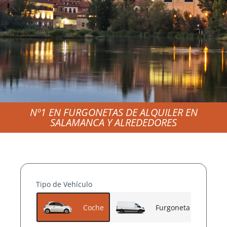
Nº1 EN FURGONETAS DE ALQUILER EN
SALAMANCA Y ALREDEDORES
ALQUILER
DE
FURGONET
Tipo de Vehículo
AS BARATAS
Coche
Furgoneta