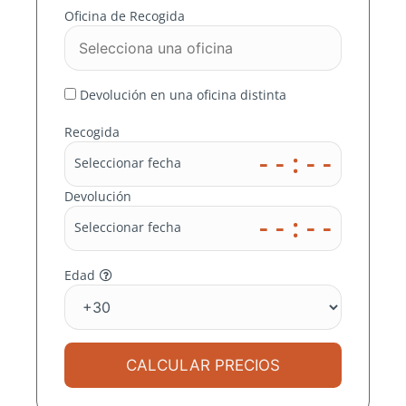
EN
Oficina de Recogida
SALAMANC
A
Devolución en una oficina distinta
Recogida
En MOMO RENT A CAR nos
- - : - -
Seleccionar fecha
ocupamos de buscar el mejor precio
en miles de destinos para ti
Devolución
- - : - -
Seleccionar fecha
Edad
CALCULAR PRECIOS