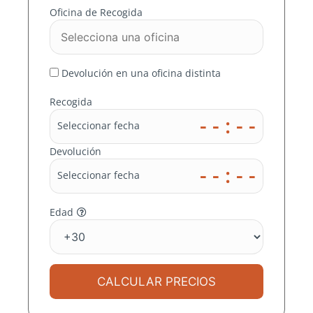
EN
Oficina de Recogida
MARBELLA
Devolución en una oficina distinta
En MOMO RENT A CAR
Recogida
nos ocupamos de
- - : - -
Seleccionar fecha
buscar el mejor precio
en miles de destinos
Devolución
- - : - -
para ti
Seleccionar fecha
Edad
CALCULAR PRECIOS