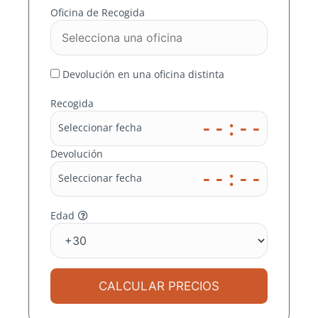
EN ELCHE
Oficina de Recogida
En MOMO RENT A CAR
nos ocupamos de
Devolución en una oficina distinta
buscar el mejor precio
Recogida
en miles de destinos
- - : - -
Seleccionar fecha
para ti
Devolución
- - : - -
Seleccionar fecha
Edad
CALCULAR PRECIOS